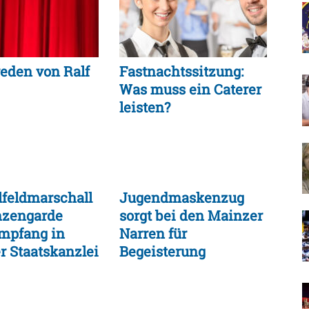
eden von Ralf
Fastnachtssitzung:
Was muss ein Caterer
leisten?
lfeldmarschall
Jugendmaskenzug
nzengarde
sorgt bei den Mainzer
mpfang in
Narren für
r Staatskanzlei
Begeisterung