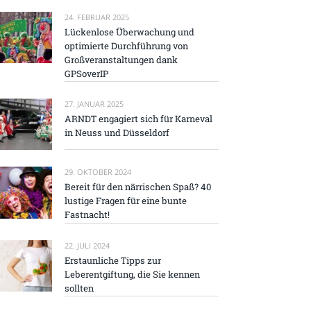
24. FEBRUAR 2025
Lückenlose Überwachung und
optimierte Durchführung von
Großveranstaltungen dank
GPSoverIP
27. JANUAR 2025
ARNDT engagiert sich für Karneval
in Neuss und Düsseldorf
29. OKTOBER 2024
Bereit für den närrischen Spaß? 40
lustige Fragen für eine bunte
Fastnacht!
22. JULI 2024
Erstaunliche Tipps zur
Leberentgiftung, die Sie kennen
sollten