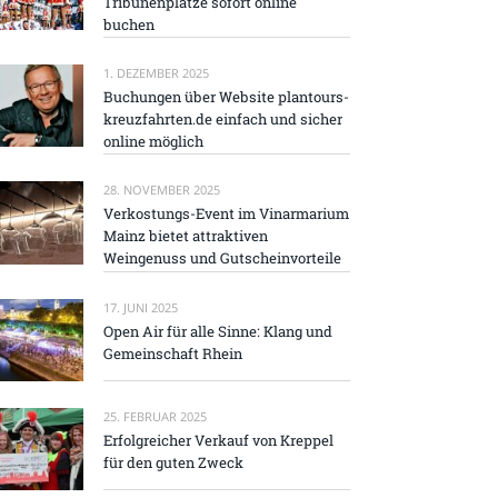
Tribünenplätze sofort online
buchen
1. DEZEMBER 2025
Buchungen über Website plantours-
kreuzfahrten.de einfach und sicher
online möglich
28. NOVEMBER 2025
Verkostungs-Event im Vinarmarium
Mainz bietet attraktiven
Weingenuss und Gutscheinvorteile
17. JUNI 2025
Open Air für alle Sinne: Klang und
Gemeinschaft Rhein
25. FEBRUAR 2025
Erfolgreicher Verkauf von Kreppel
für den guten Zweck