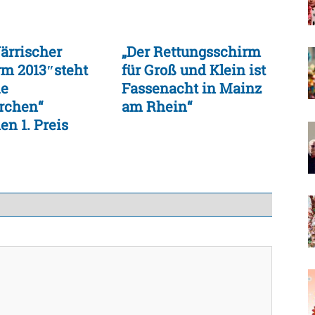
ärrischer
„Der Rettungsschirm
m 2013″steht
für Groß und Klein ist
ie
Fassenacht in Mainz
erchen“
am Rhein“
n 1. Preis