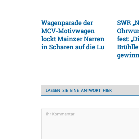
Wagenparade der
SWR „N
MCV-Motivwagen
Ohrwur
lockt Mainzer Narren
fest: „D
in Scharen auf die Lu
Brühll
gewinne
LASSEN SIE EINE ANTWORT HIER