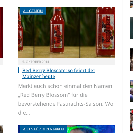
ALLGEMEIN
5. OKTOBER 2014
Red Berry Blossom: so feiert der
Mainzer heute
Merkt euch schon einmal den Namen
„Red Berry Blossom“ für die
bevorstehende Fastnachts-Saison. Wo
die…
ALLES FÜR DEN NARREN