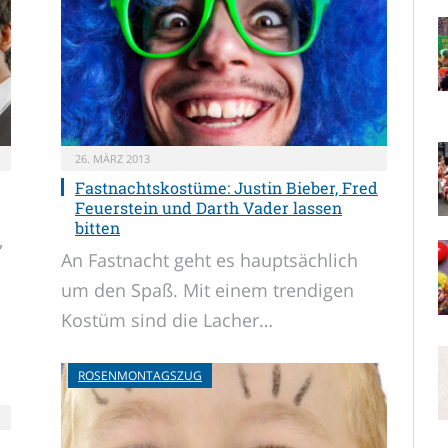
26. MÄRZ 2013
Fastnachtskostüme: Justin Bieber, Fred
Feuerstein und Darth Vader lassen
bitten
,
An Fastnacht geht es hauptsächlich
um den Spaß. Mit einem trendigen
Kostüm sind die Lacher…
ROSENMONTAGSZUG