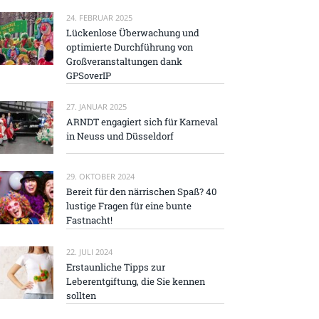
24. FEBRUAR 2025
Lückenlose Überwachung und
optimierte Durchführung von
Großveranstaltungen dank
GPSoverIP
27. JANUAR 2025
ARNDT engagiert sich für Karneval
in Neuss und Düsseldorf
29. OKTOBER 2024
Bereit für den närrischen Spaß? 40
lustige Fragen für eine bunte
Fastnacht!
22. JULI 2024
Erstaunliche Tipps zur
Leberentgiftung, die Sie kennen
sollten