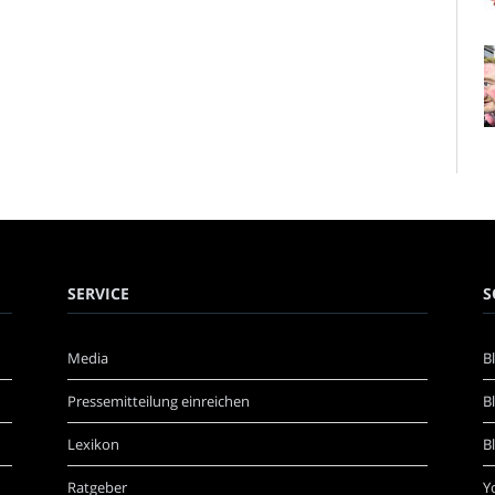
SERVICE
S
Media
B
Pressemitteilung einreichen
B
Lexikon
B
Ratgeber
Y