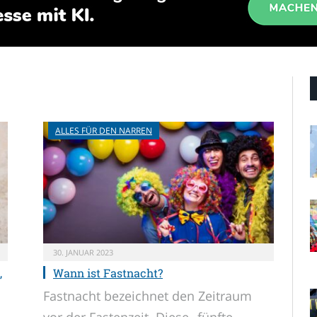
ALLES FÜR DEN NARREN
30. JANUAR 2023
,
Wann ist Fastnacht?
Fastnacht bezeichnet den Zeitraum
vor der Fastenzeit. Diese „fünfte