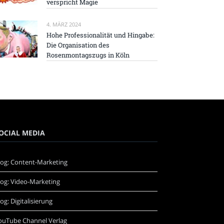
verspricht Magie
4. MÄRZ 2024
Hohe Professionalität und Hingabe:
Die Organisation des
Rosenmontagszugs in Köln
OCIAL MEDIA
log: Content-Marketing
log: Video-Marketing
log: Digitalisierung
ouTube Channel Verlag