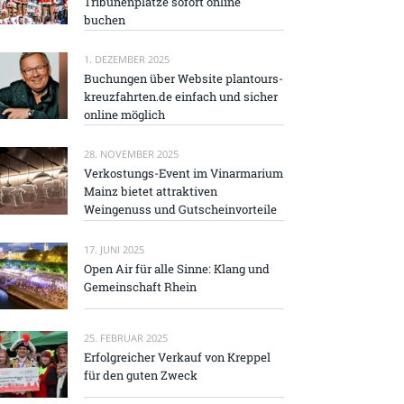
Tribünenplätze sofort online
buchen
1. DEZEMBER 2025
Buchungen über Website plantours-
kreuzfahrten.de einfach und sicher
online möglich
28. NOVEMBER 2025
Verkostungs-Event im Vinarmarium
Mainz bietet attraktiven
Weingenuss und Gutscheinvorteile
17. JUNI 2025
Open Air für alle Sinne: Klang und
Gemeinschaft Rhein
25. FEBRUAR 2025
Erfolgreicher Verkauf von Kreppel
für den guten Zweck