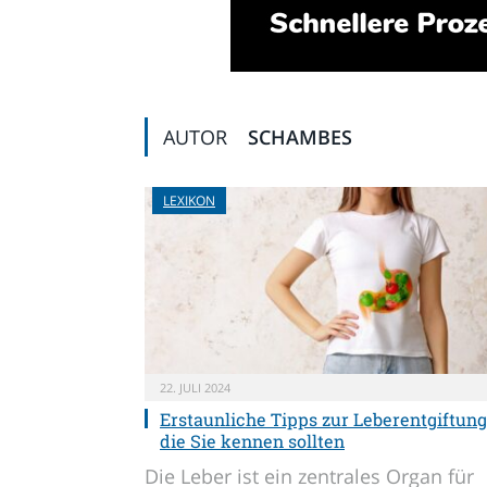
AUTOR
SCHAMBES
LEXIKON
22. JULI 2024
Erstaunliche Tipps zur Leberentgiftung
die Sie kennen sollten
Die Leber ist ein zentrales Organ für