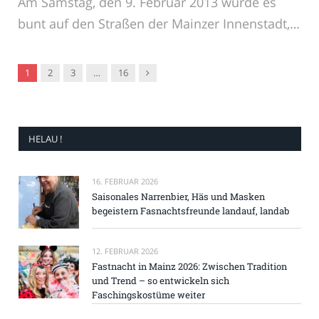
Am Samstag, den 9. Februar 2013 wurde es
bunt auf den Straßen der Mainzer Innenstadt,…
Nachfolger
1
2
3
…
16
HELAU !
16. FEBRUAR 2026
Saisonales Narrenbier, Häs und Masken
begeistern Fasnachtsfreunde landauf, landab
12. FEBRUAR 2026
Fastnacht in Mainz 2026: Zwischen Tradition
und Trend – so entwickeln sich
Faschingskostüme weiter