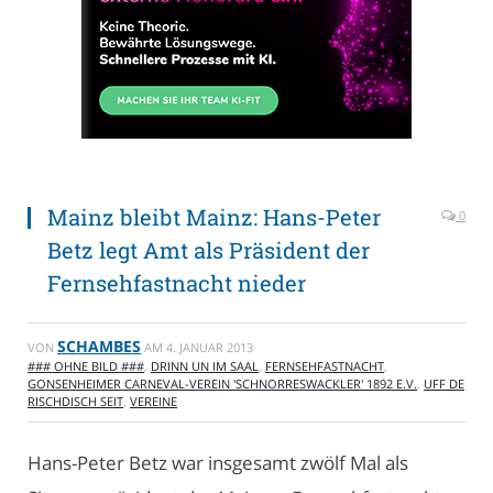
Mainz bleibt Mainz: Hans-Peter
0
Betz legt Amt als Präsident der
Fernsehfastnacht nieder
SCHAMBES
VON
AM
4. JANUAR 2013
### OHNE BILD ###
,
DRINN UN IM SAAL
,
FERNSEHFASTNACHT
,
GONSENHEIMER CARNEVAL-VEREIN 'SCHNORRESWACKLER' 1892 E.V.
,
UFF DE
RISCHDISCH SEIT
,
VEREINE
Hans-Peter Betz war insgesamt zwölf Mal als